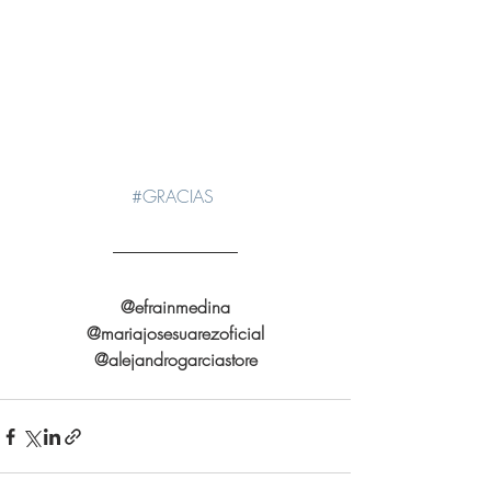
#GRACIAS
@efrainmedina
@mariajosesuarezoficial
@alejandrogarciastore