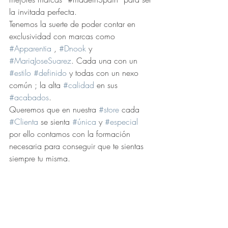
la invitada perfecta.
Tenemos la suerte de poder contar en 
exclusividad con marcas como 
#Apparentia
 , 
#Dnook
 y 
#MariaJoseSuarez
. Cada una con un 
#estilo
#definido
 y todas con un nexo 
común ; la alta 
#calidad
 en sus 
#acabados
.
Queremos que en nuestra 
#store
 cada 
#Clienta
 se sienta 
#única
 y 
#especial
por ello contamos con la formación 
necesaria para conseguir que te sientas 
siempre tu misma.