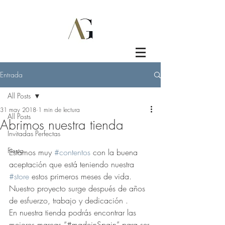
Entrada
All Posts
31 may 2018
1 min de lectura
All Posts
Abrimos nuestra tienda
Invitadas Perfectas
Fiesta
Estamos muy 
#contentos
 con la buena 
aceptación que está teniendo nuestra 
#store
 estos primeros meses de vida.
Nuestro proyecto surge después de años 
de esfuerzo, trabajo y dedicación .
En nuestra tienda podrás encontrar las 
mejores marcas “#madeinSpain” para ser 