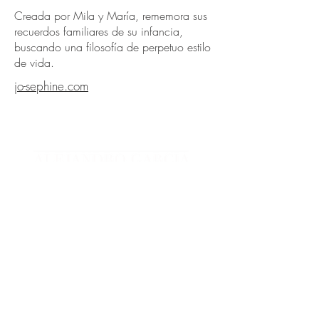
Creada por Mila y María, rememora sus
recuerdos familiares de su infancia,
buscando una filosofía de perpetuo estilo
de vida.
jo-sephine.com
Acceso del administrador
Privacidad
​Términos
C/Sabino Berthelot, n13, 38003 S/C
de Tenerife